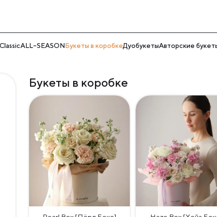
lassic
ALL–SEASON
Букеты в коробке
Дуобукеты
Авторские букет
Букеты в коробке
Pearl Box [Пёрл Бокс]
Haze Box [Хейз Бок