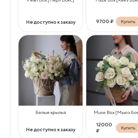
9700
₽
Купить
Не доступно к заказу
Белые крылья
Muse Box [Мьюз Бок
12000
Купить
Не доступно к заказу
₽