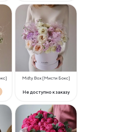
окс]
Misty Box [Мисти Бокс]
Не доступно к заказу