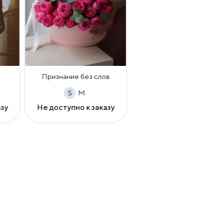
Признание без слов
S
M
азу
Не доступно к заказу