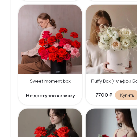
Sweet moment box
Fluffy Box [Флаффи Б
7700
₽
Купить
Не доступно к заказу