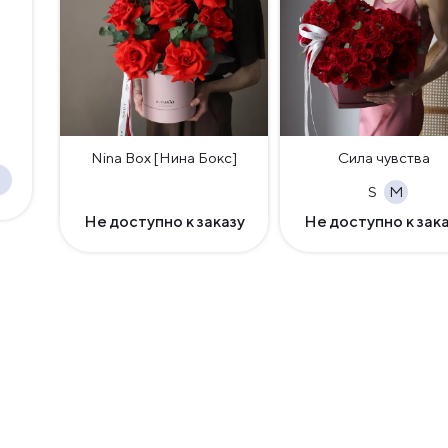
Nina Box [Нина Бокс]
Сила чувства
S
M
Не доступно к заказу
Не доступно к зак