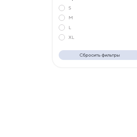
S
M
L
XL
Сбросить фильтры