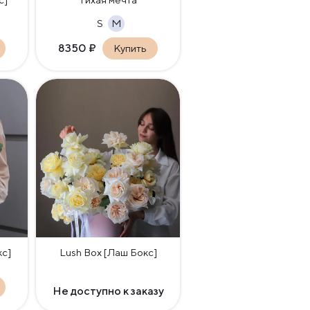
S
M
8350
₽
Купить
с]
Lush Box [Лаш Бокс]
Не доступно к заказу