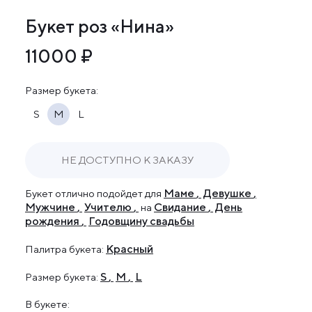
Букет роз «Нина»
11000 ₽
Размер букета:
S
M
L
НЕ ДОСТУПНО К ЗАКАЗУ
Маме
Девушке
Букет отлично подойдет
для
Мужчине
Учителю
Свидание
День
на
рождения
Годовщину свадьбы
Красный
Палитра букета:
S
M
L
Размер букета:
В букете: